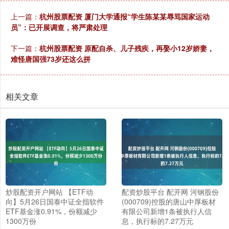
上一篇：
杭州股票配资 厦门大学通报“学生陈某某辱骂国家运动
员”：已开展调查，将严肃处理
下一篇：
杭州股票配资 原配自杀、儿子残疾，再娶小12岁娇妻，
难怪唐国强73岁还这么拼
相关文章
炒股配资开户网站 【ETF动
配资炒股平台 配开网 河钢股份
向】5月26日国泰中证全指软件
(000709)控股的唐山中厚板材
ETF基金涨0.91%，份额减少
有限公司新增1条被执行人信
1300万份
息，执行标的7.27万元