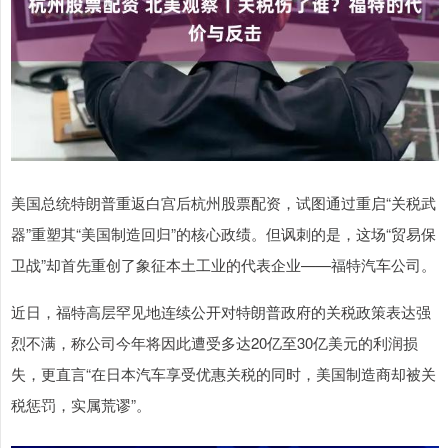
美国总统特朗普重返白宫后杭州股票配资，试图通过重启“关税武
器”重塑其“美国制造回归”的核心政绩。但讽刺的是，这场“贸易保
卫战”却首先重创了象征本土工业的代表企业——福特汽车公司。
近日，福特高层罕见地连续公开对特朗普政府的关税政策表达强
烈不满，称公司今年将因此遭受多达20亿至30亿美元的利润损
失，更直言“在日本汽车享受优惠关税的同时，美国制造商却被关
税惩罚，实属荒谬”。