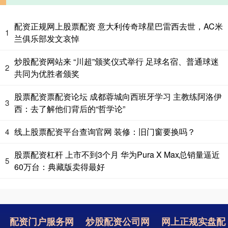
配资正规网上股票配资 意大利传奇球星巴雷西去世，AC米
1
兰俱乐部发文哀悼
炒股配资网站来 “川超”颁奖仪式举行 足球名宿、普通球迷
2
共同为优胜者颁奖
股票配资票配资论坛 成都蓉城向西班牙学习 主教练阿洛伊
3
西：去了解他们背后的“哲学论”
线上股票配资平台查询官网 装修：旧门窗要换吗？
4
股票配资杠杆 上市不到3个月 华为Pura X Max总销量逼近
5
60万台：典藏版卖得最好
配资门户服务网
炒股配资公司网
网上正规实盘配