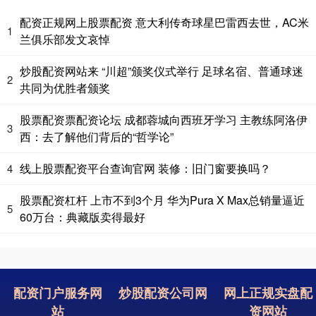
配资正规网上股票配资 意大利传奇球星巴雷西去世，AC米
1
兰俱乐部发文哀悼
炒股配资网站来 “川超”颁奖仪式举行 足球名宿、普通球迷
2
共同为优胜者颁奖
股票配资票配资论坛 成都蓉城向西班牙学习 主教练阿洛伊
3
西：去了解他们背后的“哲学论”
线上股票配资平台查询官网 装修：旧门窗要换吗？
4
股票配资杠杆 上市不到3个月 华为Pura X Max总销量逼近
5
60万台：典藏版卖得最好
配资门户服务网
炒股配资公司网
网上正规实盘配
站
资网站