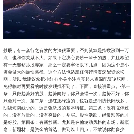
炒股，有一套行之有效的方法很重要，否则就算是指数涨到一万
点，也和你关系不大。如果下定决心要炒一辈子的股，并且希望
有一天能够炒股养家，那么一定要牢记以下几点。因为这个是小
资金做大的最快路径。这个方法也适应任何行情资深配资论坛
网，所以 我建议您把小红心小关小注点亮起来资深配资论坛网，
免得临时再要看的时候发现找不到了。下面，直接讲重点。-第一
条：只做趋势好的股，趋势向好，你只会错一次，趋势不好，你
只会对一次。第二条：选红肥绿瘦的，也就是选阳线长阳线多，
阴线短阴线少的。这是强势股的基本特征。第三条：没有涨停过
的，没有放量的，没有突破的，别买。股性活跃，经常涨停的才
是好股。第四条：有新炒新。尤其是在偏轮动风格的市场，新概
念，新题材，是资金的首选。做到以上四点，不敢说你翻多少